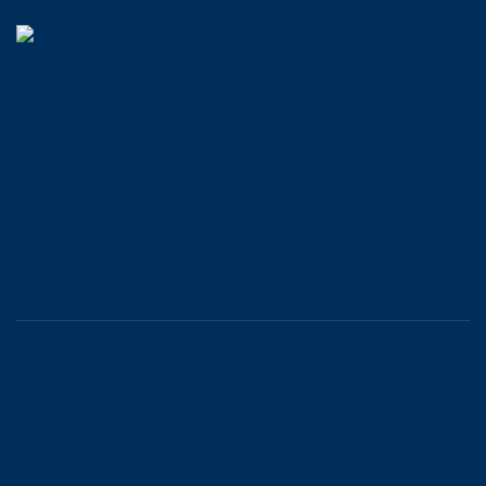
Wir, das Team der AKIL Immo Finanz Consulting GmbH, bieten
ihnen eine Rundumbetreuung.
Schnell Links
Presse
Video & Bilder
News
Broschüren
Anfahrt
Impressum
Kontakt
Datenschutzerklärung