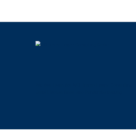
Wir, das Team der AKIL Immo Finanz Consulting
GmbH, bieten ihnen eine Rundumbetreuung.