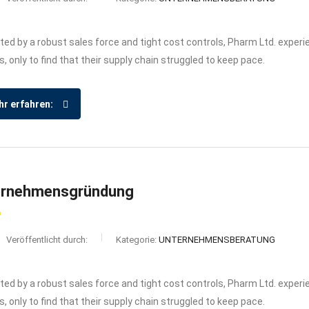
ed by a robust sales force and tight cost controls, Pharm Ltd. exper
s, only to find that their supply chain struggled to keep pace.
r erfahren:
ernehmensgründung
Veröffentlicht durch:
Kategorie:
UNTERNEHMENSBERATUNG
ed by a robust sales force and tight cost controls, Pharm Ltd. exper
s, only to find that their supply chain struggled to keep pace.