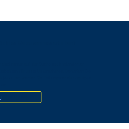
öchten Sie zusammenarbeiten?
r sind immer auf der Suche nach talentierten
tarbeitern für unser Unternehmen. Bewerben Sie
ch jetzt und werden Sie Teil unserer einzigartigen
tur.
Jetzt bewerben