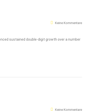
Keine Kommentare
ienced sustained double-digit growth over a number
Keine Kommentare