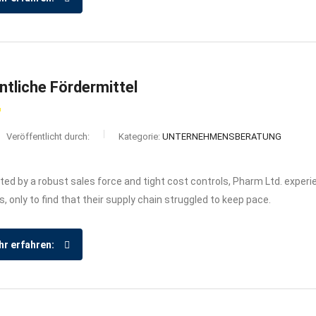
ntliche Fördermittel
Veröffentlicht durch:
Kategorie:
UNTERNEHMENSBERATUNG
ed by a robust sales force and tight cost controls, Pharm Ltd. exper
s, only to find that their supply chain struggled to keep pace.
r erfahren: