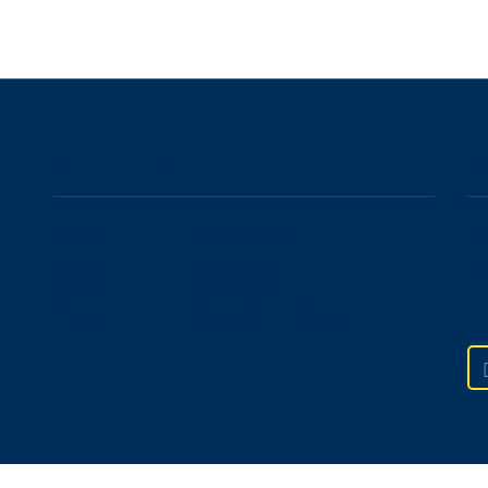
Schnell Links
M
Presse
Video & Bilder
Wi
News
Broschüren
Mi
Anfahrt
Impressum
si
Kontakt
Datenschutzerklärung
Kul