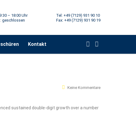
9:30 – 18:00 Uhr
Tel: +49 (7129) 931 90 10
: geschlossen
Fax: +49 (7129) 931 90 19
oschüren
Kontakt
Keine Kommentare
ienced sustained double-digit growth over a number