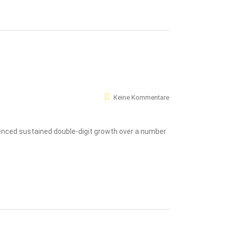
Keine Kommentare
ienced sustained double-digit growth over a number