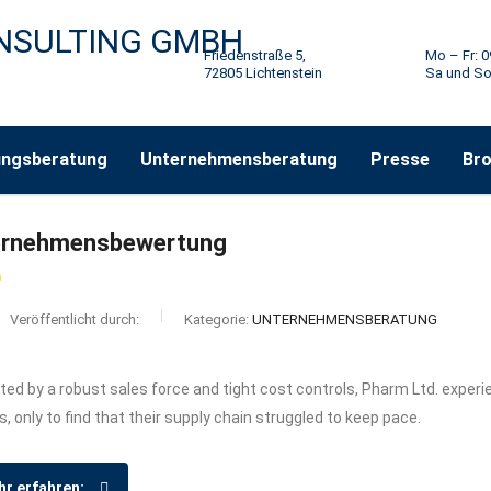
Friedenstraße 5,
Mo – Fr: 0
72805 Lichtenstein
Sa und So
ungsberatung
Unternehmensberatung
Presse
Br
ernehmensbewertung
Veröffentlicht durch:
Kategorie:
UNTERNEHMENSBERATUNG
ed by a robust sales force and tight cost controls, Pharm Ltd. exper
s, only to find that their supply chain struggled to keep pace.
r erfahren: